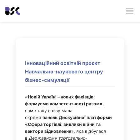
Toggle
naviga
Інноваційний освітній проєкт
Навчально-наукового центру
бізнес-симуляції
«Новій Україні – нових фахівців:
формуємо компетентності разом»
,
саме таку назву мала
окрема
панель
Дискусійної платформи
«Сфера торгівлі: виклики війни та
вектори відновлення
», яка відбулася
в
Державному торговельно-