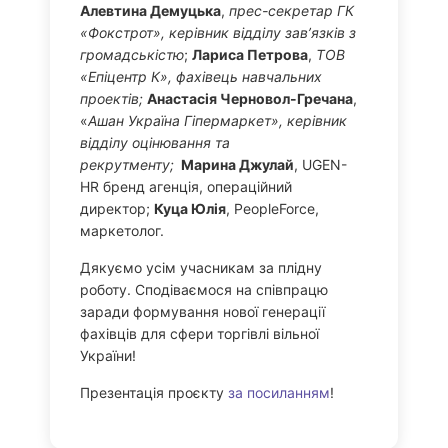
Алевтина Демуцька
,
прес-секретар ГК
«Фокстрот», керівник відділу зав’язків з
громадськістю
;
Лариса Петрова
,
ТОВ
«Епіцентр К», фахівець навчальних
проектів;
Анастасія Черновол-Гречана
,
«
Ашан Україна Гіпермаркет», керівник
відділу оцінювання та
рекрутменту;
Марина Джулай
, UGEN-
HR бренд агенція, операційний
директор;
Куца Юлія
, PeopleForce,
маркетолог.
Дякуємо усім учасникам за плідну
роботу. Сподіваємося на співпрацю
заради формування нової генерації
фахівців для сфери торгівлі вільної
України!
Презентація проєкту
за посиланням
!